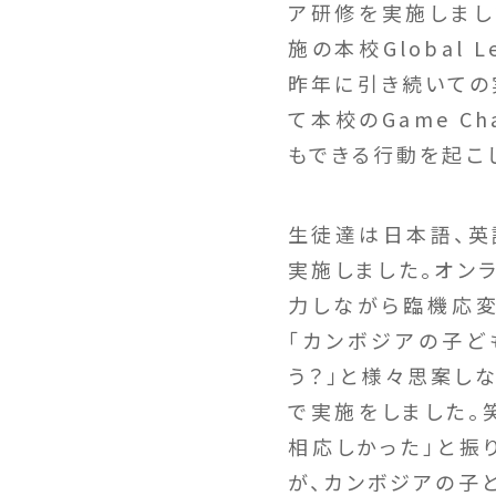
ア研修を実施しまし
施の本校Global 
昨年に引き続いての
て本校のGame C
もできる行動を起こ
生徒達は日本語、英
実施しました。オン
力しながら臨機応変
「カンボジアの子ど
う？」と様々思案し
で実施をしました。
相応しかった」と振
が、カンボジアの子