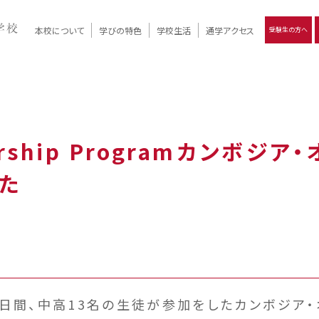
本校について
学びの特色
学校生活
通学アクセス
受験生の方へ
）
報
ツモリの
学校評価
Ritsumori Days
リツモリの
立命館名称の由来 / 立命館憲章 / 論語述而の石碑
キャンパスマップ
学校行事
Online ×
クラブ活動
教育理念
生徒会活動
R-Style
個別最適化
イエンス教育
デジタルクリエイティブ教育
On campus
dership Programカンボ
た
5日間、中高13名の生徒が参加をしたカンボジア