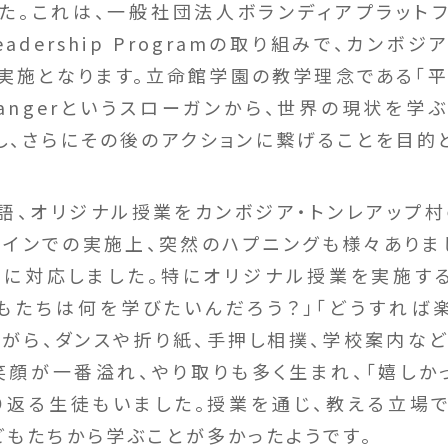
た。これは、一般社団法人ボランディアプラット
Leadership Programの取り組みで、カン
実施となります。立命館学園の教学理念である「平
hangerというスローガンから、世界の現状を
し、さらにその後のアクションに繋げることを目的
語、オリジナル授業をカンボジア・トンレアップ
ラインでの実施上、突然のハプニングも様々ありま
に対応しました。特にオリジナル授業を実施す
もたちは何を学びたいんだろう？」「どうすれば
ながら、ダンスや折り紙、手押し相撲、学校案内な
笑顔が一番溢れ、やり取りも多く生まれ、「嬉しか
り返る生徒もいました。授業を通じ、教える立場
どもたちから学ぶことが多かったようです。