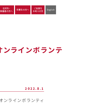
在校生・
ご支援を
卒業生の方へ
English
保護者の方へ
お考えの方
沿革
図書館
動画で見る立命館守山
生徒サポート
学習
中学校の学び
高等学校の学び
ジア・オンラインボランテ
2022.8.1
・オンラインボランティ