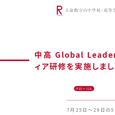
リツモリは
学校代表挨拶
Ritsumori Snap（制服紹介
学校基本情
リ
グローバルに学ぼう
超・探究
サ
中高 Global Lea
ィア研修を実施しまし
グローバル
7月25日～29日の