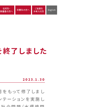
在校生・
ご支援を
卒業生の方へ
English
保護者の方へ
お考えの方
沿革
図書館
動画で見る立命館守山
生徒サポート
学習
中学校の学び
高等学校の学び
を終了しました
2023.1.30
月をもって修了しまし
ンテーションを実施し
る社会問題（水環境問