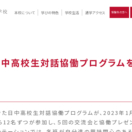
本校について
学びの特色
学校生活
通学アクセス
受験生の方へ
）
報
ツモリの
学校評価
Ritsumori Days
リツモリの
立命館名称の由来 / 立命館憲章 / 論語述而の石碑
キャンパスマップ
学校行事
Online ×
クラブ活動
教育理念
生徒会活動
R-Style
個別最適化
イエンス教育
デジタルクリエイティブ教育
On campus
日中高校生対話協働プログラム
きた日中高校生対話協働プログラムが、2023年1
ら12名ずつが参加し、５回の交流会と協働プレゼ
ンテーションでは、各班が自分達の興味関心のあ