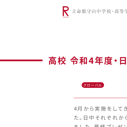
リツモリは
学校代表挨拶
Ritsumori Snap（制服紹介
学校基本情
リ
グローバルに学ぼう
超・探究
サ
高校 令和4年度・
グローバル
4月から実施をして
た。日中それぞれか
ました。最終プレゼ