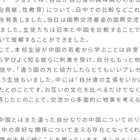
会貢献、性教育）について、日中での比較などこ
を発表しました。当日は国際交流基金の国際交
ました。生徒たちは日本と中国を比較すること
ついて理解することができました。
じて、本校生徒が中国の若者から学ぶことは非常
ら学びよく知る彼らに刺激を受け、自分ももっと
徒や、「違う国の方と協力したらとてもいいプレ
いう生徒もいました。中には「自分達の主張をいか
たとのことです。お互いの文化を比べるだけでな
感じたとのことで、交流から多面的に物事を考え
中国とはまた違った自分なりの中国についての
日中の良好な関係について支える存在となってくれ
情が末長く続くことを願っています。オンラインと