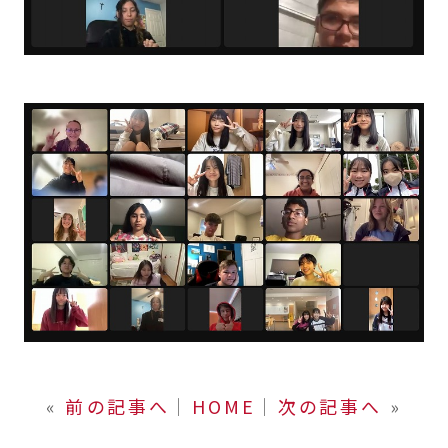
«
前の記事へ
│
HOME
│
次の記事へ
»