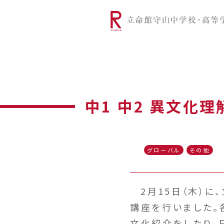
リツモリは
学校代表挨拶
Ritsumori Snap（制服紹介
学校基本情
リ
グローバルに学ぼう
超・探究
サ
中1 中2 異文化
グローバル
その他
2月15日（木）に
講座を行いました。
文化紹介をしたり、