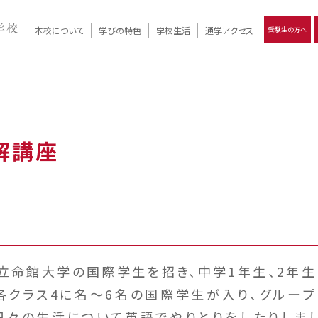
本校について
学びの特色
学校生活
通学アクセス
受験生の方へ
）
報
ツモリの
学校評価
Ritsumori Days
リツモリの
立命館名称の由来 / 立命館憲章 / 論語述而の石碑
キャンパスマップ
学校行事
Online ×
クラブ活動
教育理念
生徒会活動
R-Style
個別最適化
イエンス教育
デジタルクリエイティブ教育
On campus
理解講座
、立命館大学の国際学生を招き、中学1年生、2年
各クラス4に名～6名の国際学生が入り、グルー
日々の生活について英語でやりとりをしたりしま