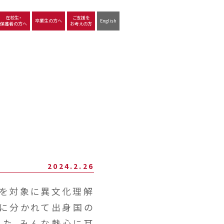
在校生・
ご支援を
卒業生の方へ
English
保護者の方へ
お考えの方
沿革
図書館
動画で見る立命館守山
生徒サポート
学習
中学校の学び
高等学校の学び
2024.2.26
生を対象に異文化理解
プに分かれて出身国の
した。みんな熱心に耳