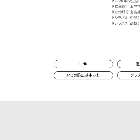
2026学校生活
立命館守山中
立命館守山高
シラバス（中学）
シラバス（高校）
LINK
通
いじめ防止基本方針
クラ