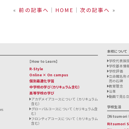
«
前の記事へ
│
HOME
│
次の記事へ
»
本校について
学校代表挨
How to Learn
学校基本情
R-Style
学校評価
Online × On campus
立命館名称の
個別最適化学習
而の石碑
教育理念
中学校の学び
（カリキュラム含む）
沿革
高等学校の学び
ト
動画で見る
アカデメイアコースについて （カリキュラム
含む）
る
学校生活
グローバルコースについて （カリキュラム含
es
む）
Ritsumori l
フロンティアコースについて （カリキュラム
含む）
Ritsumori