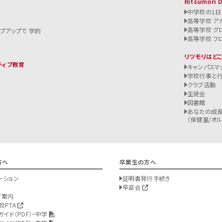
Ritsumori 
中学校の1日
高等学校 ア
高等学校 グ
ップアップで 学的
高等学校 フ
リツモリはど
ティブ教育
キャンパスマ
学校行事と
クラブ活動
生徒会
図書館
あなたの成長
（保健室/オルバ
方へ
卒業生の方へ
ーション
証明書発行手続き
早苗会
ご案内
校PTA
ガイド（PDF）・中学