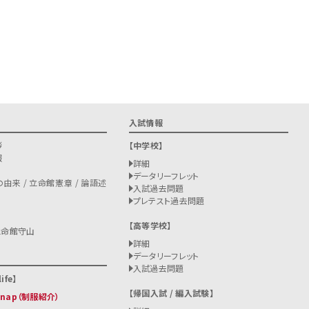
入試情報
拶
中学校
報
詳細
データリーフレット
由来 / 立命館憲章 / 論語述
入試過去問題
プレテスト過去問題
高等学校
立命館守山
詳細
データリーフレット
入試過去問題
ife
帰国入試 / 編入試験
 Snap（制服紹介）