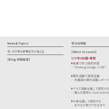
News&Topics
学びの特色
今、リツモリが
考えていること
What to Learn
リツモリは超・探究
Blog 校長独言
授業で学ぶ探究学習
Thinking Designって何?
課外活動で探究活動
先輩達の課外活動レポー
クラブ活動を通して探究す
僕らの探究in Club Activiti
行事を通して探究する
あすなろ祭ができるまで