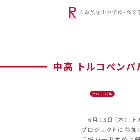
リツモリは
学校代表挨拶
Ritsumori Snap（制服紹介
学校基本情
リ
グローバルに学ぼう
超・探究
サ
中高 トルコペンパ
グローバル
6月13日（木）、
プロジェクトに参加
手紙が一度本校に帰