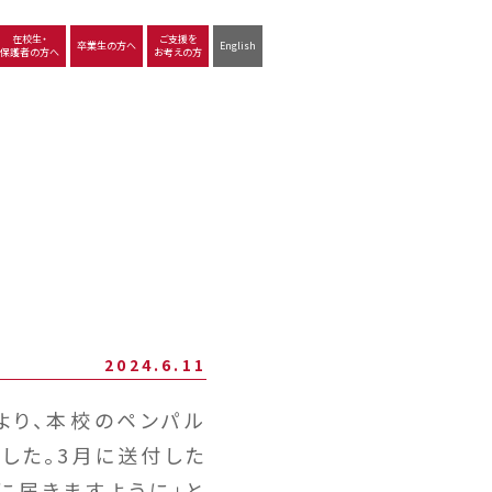
在校生・
ご支援を
卒業生の方へ
English
保護者の方へ
お考えの方
沿革
図書館
動画で見る立命館守山
生徒サポート
学習
中学校の学び
高等学校の学び
2024.6.11
より、本校のペンパル
した。3月に送付した
に届きますように」と