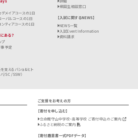
Days
詳細
帰国生相談窓口
カデメイアコースの1日
入試に関するNEWS
ローバルコースの1日
ロンティアコースの1日
NEWS一覧
入試
Event Information
こにある？
資料請求
ップ
行事予定
を支えるバショ&ヒト
/SC /SSW）
ご支援をお考えの方
寄付を申し込む
立命館守山中学校・高等学校 ご寄付申込のご案内
ふるさと納税のご案内
寄付趣意書一式PDFデータ