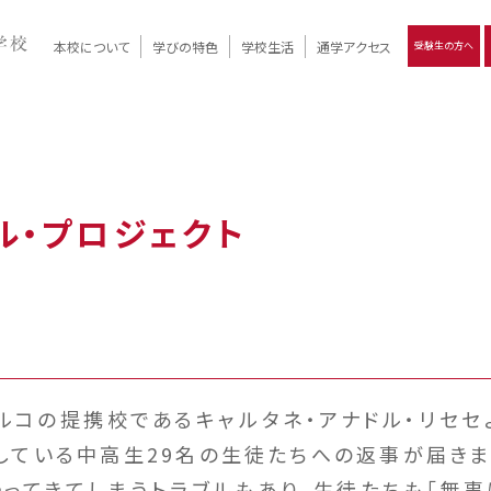
本校について
学びの特色
学校生活
通学アクセス
受験生の方へ
）
報
ツモリの
学校評価
Ritsumori Days
リツモリの
立命館名称の由来 / 立命館憲章 / 論語述而の石碑
キャンパスマップ
学校行事
Online ×
クラブ活動
教育理念
生徒会活動
R-Style
個別最適化
イエンス教育
デジタルクリエイティブ教育
On campus
ル・プロジェクト
トルコの提携校であるキャルタネ・アナドル・リセセ
している中高生29名の生徒たちへの返事が届きま
ってきてしまうトラブルもあり、生徒たちも「無事