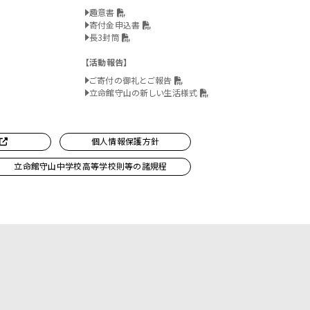
趣意書
寄付金申込書
長3封筒
活動報告
ご寄付の御礼とご報告
立命館守山の新しい生活様式
個人情報保護方針
立命館守山中学校高等学校則等の諸規程