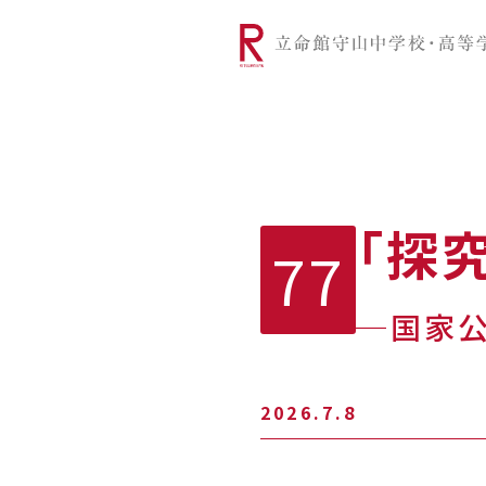
リツモリは
学校代表挨拶
Ritsumori Snap（制服紹介
学校基本情
リ
グローバルに学ぼう
超・探究
サ
「探
77
─国家公
2026.7.8