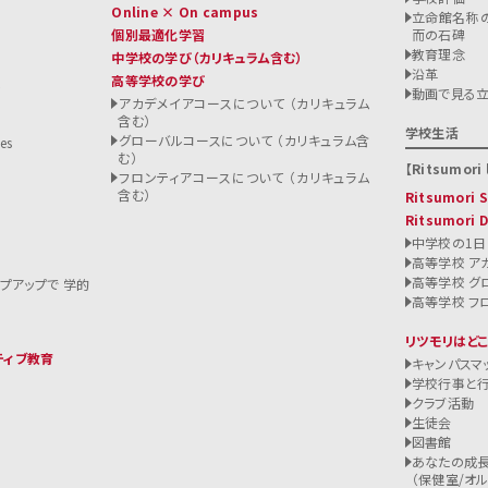
Online × On campus
立命館名称の
個別最適化学習
而の石碑
教育理念
中学校の学び
（カリキュラム含む）
沿革
高等学校の学び
ト
動画で見る
アカデメイアコースについて （カリキュラム
含む）
る
学校生活
グローバルコースについて （カリキュラム含
es
む）
Ritsumori l
フロンティアコースについて （カリキュラム
含む）
Ritsumori
Ritsumori 
中学校の1日
高等学校 ア
高等学校 グ
ップアップで 学的
高等学校 フ
リツモリはど
ティブ教育
キャンパスマ
学校行事と
クラブ活動
生徒会
図書館
あなたの成長
（保健室/オルバ