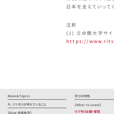
日本を支えていって
注釈
(1) 立命館大学サイト
https://www.rit
News&Topics
学びの特色
今、リツモリが
考えていること
What to Learn
リツモリは超・探究
Blog 校長独言