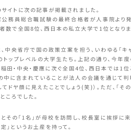
のサイトに次の記事が掲載されました。
国家公務員総合職試験の最終合格者が人事院より
者数で全国8位、西日本の私立大学で1位となりまし
、中央省庁で国の政策立案を担う、いわゆる「キ
のトップレベルの大学生たち。上記の通り、今年
稲田・中央・慶應に次ぐ全国4位、西日本では1位
の中に含まれていることが法人の会議を通じて判
てドヤ顔に見えたことでしょう(笑)）。ただ、「
ところでした。
んとその「1名」が母校を訪問し、校長室に挨拶に来
々定」というお土産を持って。