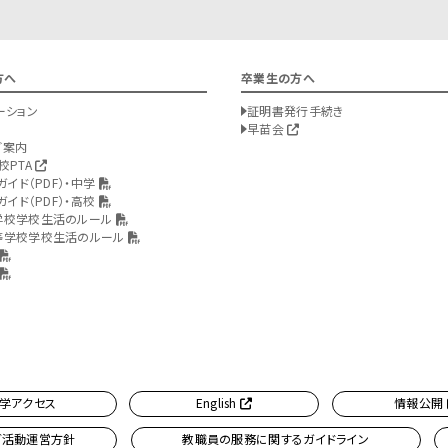
方へ
卒業生の方へ
ーション
証明書発行手続き
早苗会
ご案内
校PTA
ガイド（PDF）・中学
ガイド（PDF）・高校
学校学校生活のルール
等学校学校生活のルール
学アクセス
English
情報公開
ブ活動運営方針
教職員の服務に関するガイドライン