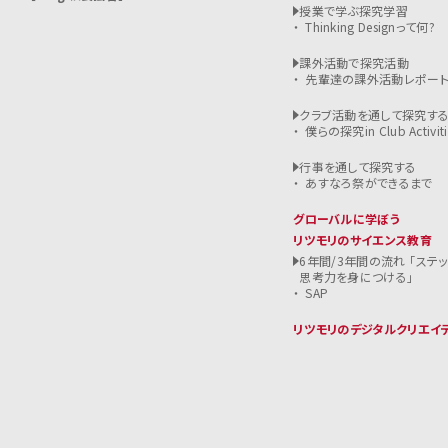
授業で学ぶ探究学習
Thinking Designって何?
課外活動で探究活動
先輩達の課外活動レポー
クラブ活動を通して探究す
僕らの探究in Club Activiti
行事を通して探究する
あすなろ祭ができるまで
グローバルに学ぼう
リツモリのサイエンス教育
6年間/3年間の流れ 「ステ
思考力を身につける」
SAP
リツモリのデジタルクリエイ