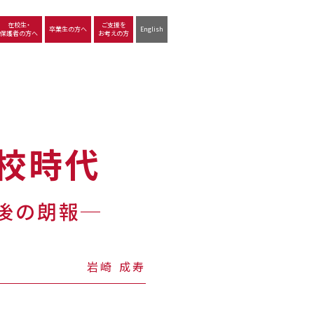
在校生・
ご支援を
卒業生の方へ
English
保護者の方へ
お考えの方
沿革
図書館
動画で見る立命館守山
生徒サポート
学習
中学校の学び
高等学校の学び
高校時代
後の朗報─
岩崎 成寿