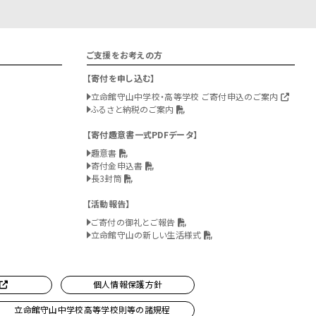
ご支援をお考えの方
寄付を申し込む
立命館守山中学校・高等学校 ご寄付申込のご案内
ふるさと納税のご案内
寄付趣意書一式PDFデータ
趣意書
寄付金申込書
長3封筒
活動報告
ご寄付の御礼とご報告
立命館守山の新しい生活様式
個人情報保護方針
立命館守山中学校高等学校則等の諸規程