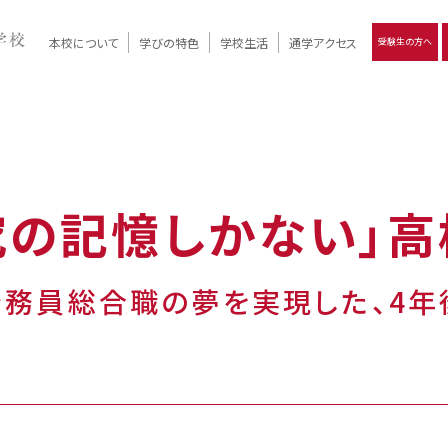
本校について
学びの特色
学校生活
通学アクセス
受験生の方へ
）
報
ツモリの
学校評価
Ritsumori Days
リツモリの
立命館名称の由来 / 立命館憲章 / 論語述而の石碑
キャンパスマップ
学校行事
Online ×
クラブ活動
教育理念
生徒会活動
R-Style
個別最適化
イエンス教育
デジタルクリエイティブ教育
On campus
究の記憶しかない」
務員総合職の夢を実現した、4年