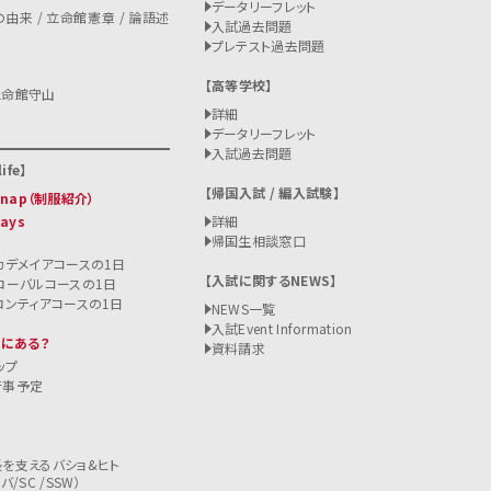
データリーフレット
由来 / 立命館憲章 / 論語述
入試過去問題
プレテスト過去問題
高等学校
立命館守山
詳細
データリーフレット
入試過去問題
ife
帰国入試 / 編入試験
 Snap（制服紹介）
Days
詳細
帰国生相談窓口
カデメイアコースの1日
入試に関するNEWS
ローバルコースの1日
ロンティアコースの1日
NEWS一覧
入試
Event Information
こにある？
資料請求
ップ
行事予定
を支えるバショ&ヒト
/SC /SSW）