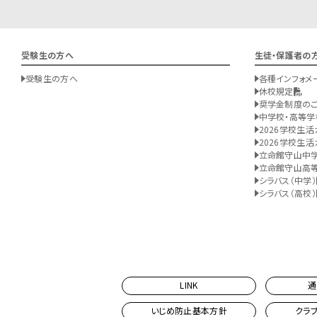
受験生の方へ
生徒・保護者の
受験生の方へ
各種インフォメ
休校規定
奨学金制度の
中学校・高等学
2026学校生活
2026学校生活
立命館守山中
立命館守山高
シラバス（中学）
シラバス（高校）
LINK
通
いじめ防止基本方針
クラ