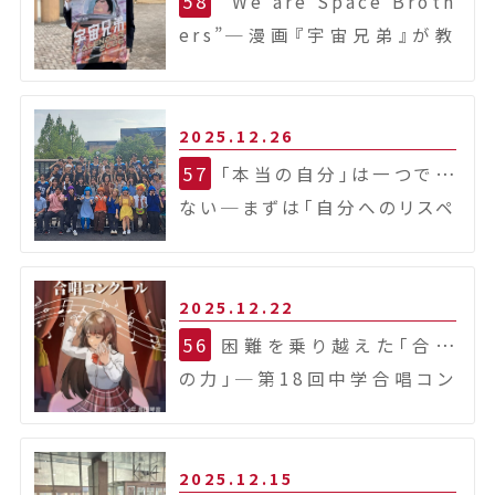
58
“We are Space Broth
ers”
─漫画『宇宙兄弟』が教
えてくれること─
2025.12.26
57
「本当の自分」は一つでは
ない
─まずは「自分へのリスペ
クト」から─
2025.12.22
56
困難を乗り越えた「合唱
の力」
─第18回中学合唱コン
クールを終えて─
2025.12.15