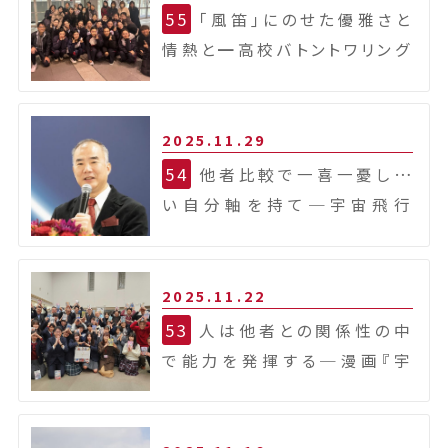
55
｢風笛｣にのせた優雅さと
情熱と
━高校バトントワリング
部、全国3位に輝く━
2025.11.29
54
他者比較で一喜一憂しな
い自分軸を持て
─宇宙飛行
士・野口聡一の生き方─
2025.11.22
53
人は他者との関係性の中
で能力を発揮する
─漫画『宇
宙兄弟』を全巻贈呈いただき
ました─