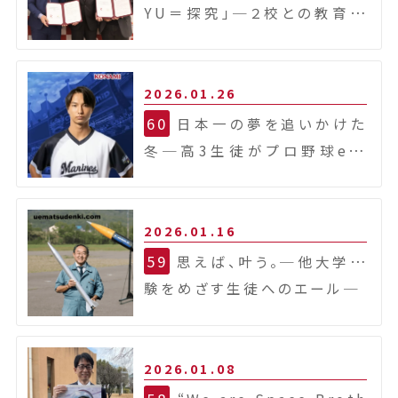
YU＝探究」
─２校との教育交
流連携協定締結─
2026.01.26
60
日本一の夢を追いかけた
冬
─高3生徒がプロ野球e日
本シリーズに出場！─
2026.01.16
59
思えば、叶う。
─他大学受
験をめざす生徒へのエール─
2026.01.08