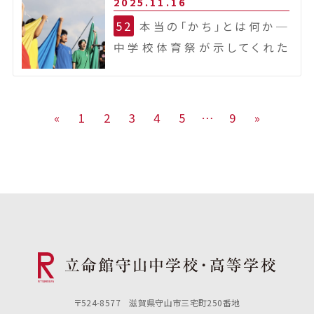
2025.11.16
52
本当の「かち」とは何か
─
中学校体育祭が示してくれた
もの─
«
1
2
3
4
5
…
9
»
〒524-8577 滋賀県守山市三宅町250番地