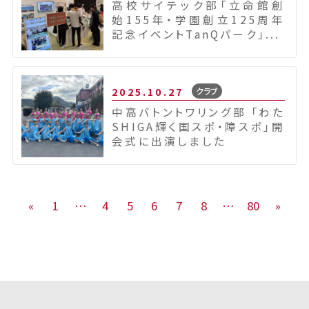
高校サイテック部「立命館創
始155年・学園創立125周年
記念イベントTanQパーク」...
2025.10.27
クラブ
中高バトントワリング部 「わた
SHIGA輝く国スポ・障スポ」開
会式に出演しました
«
1
…
4
5
6
7
8
…
80
»