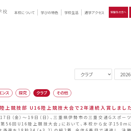
本校について
学びの特色
学校生活
通学アクセス
受験生の方へ
）
報
ツモリの
学校評価
Ritsumori Days
リツモリの
立命館名称の由来 / 立命館憲章 / 論語述而の石碑
キャンパスマップ
学校行事
Online ×
クラブ活動
教育理念
生徒会活動
R-Style
個別最適化
イエンス教育
デジタルクリエイティブ教育
On campus
エンス
探究
クラブ
その他
陸上競技部 U16陸上競技大会で2年連続入賞しまし
月17日（金）～19日（日）、三重県伊勢市の三重交通Gスポ
「第56回U16陸上競技大会」において、本校から女子150m
は予選を18秒34（+3.2）の組2着、全体6番目で通過し、決勝