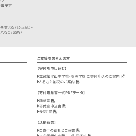
行事予定
を支えるバショ&ヒト
/SC /SSW）
ご支援をお考えの方
寄付を申し込む
立命館守山中学校・高等学校 ご寄付申込のご案内
ふるさと納税のご案内
寄付趣意書一式PDFデータ
趣意書
寄付金申込書
長3封筒
活動報告
ご寄付の御礼とご報告
立命館守山の新しい生活様式