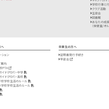
学校行事と
クラブ活動
生徒会
図書館
あなたの成長
（保健室/オルバ
方へ
卒業生の方へ
ーション
証明書発行手続き
早苗会
ご案内
校PTA
ガイド（PDF）・中学
ガイド（PDF）・高校
学校学校生活のルール
等学校学校生活のルール