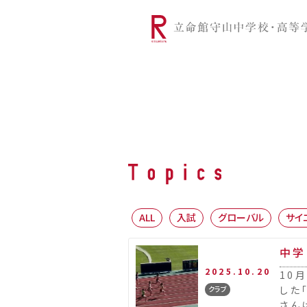
リツモリは
学校代表挨拶
Ritsumori Snap（制服紹介
学校基本情
リ
グローバルに学ぼう
超・探究
サ
ALL
入試
グローバル
サイ
中学
2025.10.20
10
した
クラブ
さん