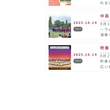
れま
で賑
中高
2025.10.14
9月
ーウ
クラブ
演奏
育館前
吹奏
2025.10.14
9月
吹奏
クラブ
広い
果を