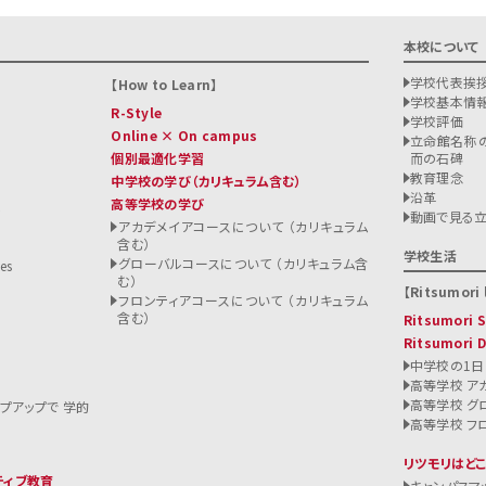
本校について
学校代表挨
How to Learn
学校基本情
R-Style
学校評価
Online × On campus
立命館名称の
個別最適化学習
而の石碑
教育理念
中学校の学び
（カリキュラム含む）
沿革
高等学校の学び
ト
動画で見る
アカデメイアコースについて （カリキュラム
含む）
る
学校生活
グローバルコースについて （カリキュラム含
es
む）
Ritsumori l
フロンティアコースについて （カリキュラム
含む）
Ritsumori
Ritsumori 
中学校の1日
高等学校 ア
高等学校 グ
ップアップで 学的
高等学校 フ
リツモリはど
ティブ教育
キャンパスマ