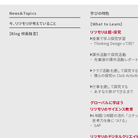
News&Topics
学びの特色
今、リツモリが
考えていること
What to Learn
リツモリは超・探究
Blog 校長独言
授業で学ぶ探究学習
Thinking Designって何?
課外活動で探究活動
先輩達の課外活動レポー
クラブ活動を通して探究す
僕らの探究in Club Activiti
行事を通して探究する
あすなろ祭ができるまで
グローバルに学ぼう
リツモリのサイエンス教育
6年間/3年間の流れ 「ステ
思考力を身につける」
SAP
リツモリのデジタルクリエイ