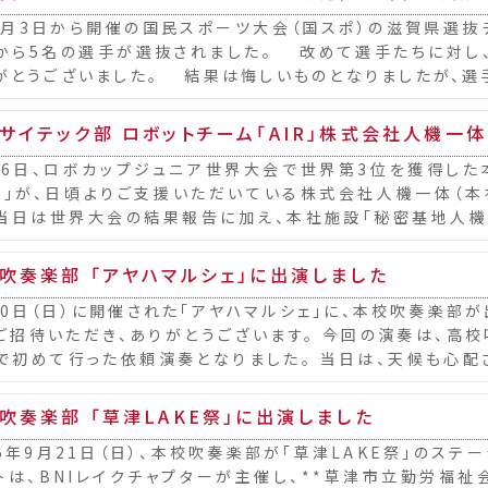
月3日から開催の国民スポーツ大会（国スポ）の滋賀県選抜
から5名の選手が選抜されました。 改めて選手たちに対し
がとうございました。 結果は悔しいものとなりましたが、選
に、全国の強豪チームを相手に、最後まで諦めず...
サイテック部 ロボットチーム「AIR」株式会社人機一
26日、ロボカップジュニア世界大会で世界第3位を獲得した
IR」が、日頃よりご支援いただいている株式会社人機一体（
 当日は世界大会の結果報告に加え、本社施設「秘密基地人機
社長）氏をはじめとするエンジニアの皆さまと開...
吹奏楽部 「アヤハマルシェ」に出演しました
20日（日）に開催された「アヤハマルシェ」に、本校吹奏楽部が
ご招待いただき、ありがとうございます。 今回の演奏は、高
で初めて行った依頼演奏となりました。 当日は、天候も心配
見えるほどの恵まれた状況となりました。...
吹奏楽部 「草津LAKE祭」に出演しました
25年9月21日（日）、本校吹奏楽部が「草津LAKE祭」のステ
トは、BNIレイクチャプターが主催し、**草津市立勤労福祉会