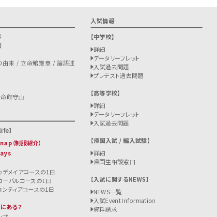
入試情報
拶
中学校
報
詳細
データリーフレット
由来 / 立命館憲章 / 論語述
入試過去問題
プレテスト過去問題
高等学校
立命館守山
詳細
データリーフレット
入試過去問題
ife
帰国入試 / 編入試験
 Snap（制服紹介）
Days
詳細
帰国生相談窓口
カデメイアコースの1日
入試に関するNEWS
ローバルコースの1日
ロンティアコースの1日
NEWS一覧
入試
Event Information
こにある？
資料請求
ップ