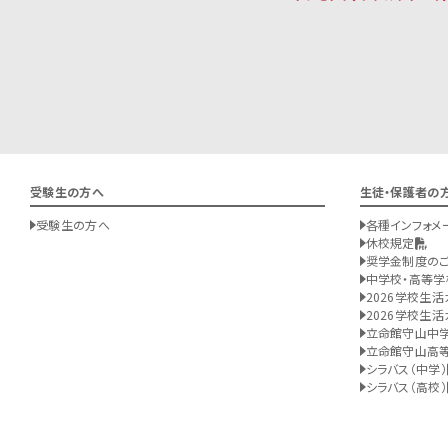
受験生の方へ
生徒・保護者の
受験生の方へ
各種インフォメ
休校規定
奨学金制度の
中学校・高等学
2026学校生活
2026学校生活
立命館守山中
立命館守山高
シラバス（中学）
シラバス（高校）