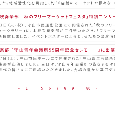
した。地域活性化を目指し、約30店舗のマーケットや様々な
わいました。 当日は天候にも...
吹奏楽部 「秋のフリーマーケットフェスタ」特別コンサ
23日（火・祝）、守山市民運動公園にて開催された「秋のフリー
ォークラリー」に、本校吹奏楽部がご招待いただき、「フリー
を披露しました。 イベントポスターによると、私たちの出演時間
）、11:00から演奏開始（市...
楽部 「守山青年会議所55周年記念セレモニー」に出
27日（土）、守山市民ホールにて開催された「守山青年会議所
楽部が出演しました。 当日は、守山青年会議所の皆さまをは
世代の皆さまにご来場いただきました。会場の温かい雰囲気
発揮し、心を込めて演奏を披露することができま...
«
1
…
5
6
7
8
9
…
80
»