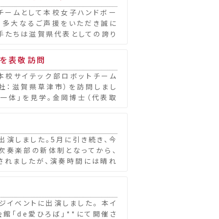
チームとして本校女子ハンドボー
、多大なるご声援をいただき誠に
手たちは滋賀県代表としての誇り
体を表敬訪問
本校サイテック部ロボットチーム
本社：滋賀県草津市）を訪問しまし
一体」を見学。金岡博士（代表取
出演しました。5月に引き続き、今
校吹奏楽部の新体制となってから、
されましたが、演奏時間には晴れ
ージイベントに出演しました。 本イ
館「de愛ひろば」**にて開催さ