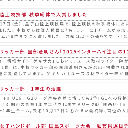
賞しました。 向井さん...
陸上競技部 秋季総体で入賞しました
月17日（金）、皇子山陸上競技場で、陸上競技の秋季総体にあ
ました。 本校からは個人種目に7名、リレーに1チームが参加
ームが8位までに入賞しました。 成績は以下の通りです。 ・1年女
8（+1.3） 8位 ・...
サッカー部 園部蒼明さん「2025インターハイ注目の1
カー情報サイト「ゲキサカ」において、ユース取材ライター陣が
11傑」に、本校サッカー部の園部蒼明さんが選出・掲載され
躍に期待しています。 ゲキサカ 【ユース取材ライター陣が
l.2】 ▶ https://we...
サッカー部 1年生の活躍
roien U16 G2リーグ得失点差で惜しくも3位！G1への昇
10.13 関西の高校1年生年代を代表するリーグ戦「関西U-16 
た1年生チーム。去る10月13日にむかえた最終節、首位の
に勝利し、他チ...
女子ハンドボール部 国民スポーツ大会 滋賀県選抜