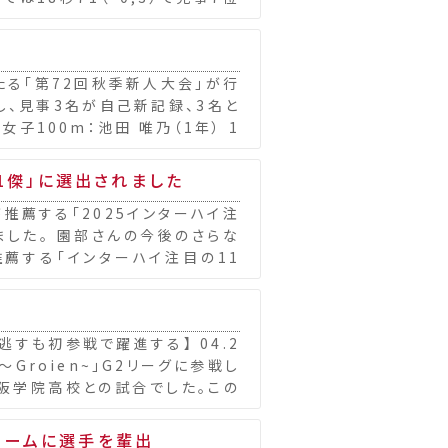
たる「第72回秋季新人大会」が行
し、見事3名が自己新記録、3名と
子100m：池田 唯乃（1年） 1
1傑」に選出されました
推薦する「2025インターハイ注
ました。 園部さんの今後のさらな
推薦する「インターハイ注目の11
格逃すも初参戦で躍進する】 04.2
～Groien~」G2リーグに参戦し
大阪学院高校との試合でした。この
チームに選手を輩出