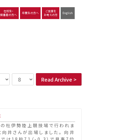
在校生・
ご支援を
卒業生の方へ
English
保護者の方へ
お考えの方
沿革
図書館
動画で見る立命館守山
生徒サポート
学習
中学校の学び
高等学校の学び
Read Archive >
た
ーツの杜伊勢陸上競技場で行われま
に向井さんが出場しました。 向井
では18秒71（-0,3）で見事7位