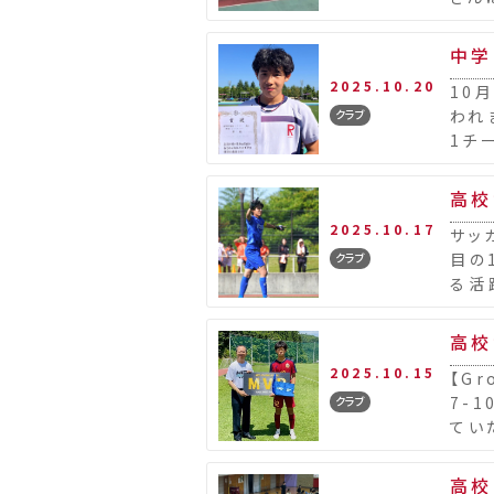
に入
中学
2025.10.20
10
われ
クラブ
1チ
3秒6
高校
2025.10.17
サッ
目の
クラブ
る活
傑」vo
高校
2025.10.15
【G
7-
クラブ
てい
試合
高校