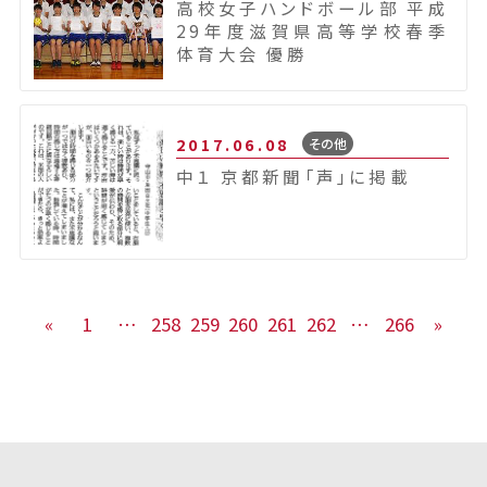
高校女子ハンドボール部 平成
29年度滋賀県高等学校春季
体育大会 優勝
2017.06.08
その他
中１ 京都新聞「声」に掲載
«
1
…
258
259
260
261
262
…
266
»