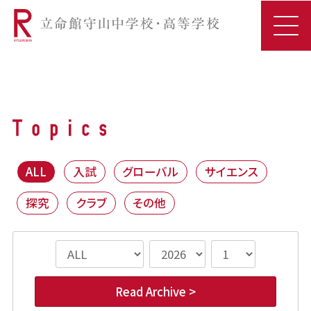
ALL
入試
グローバル
サイエンス
探究
クラブ
その他
Read Archive >