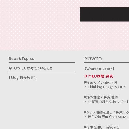
News&Topics
学びの特色
今、リツモリが
考えていること
What to Learn
リツモリは超・探究
Blog 校長独言
授業で学ぶ探究学習
Thinking Designって何?
課外活動で探究活動
先輩達の課外活動レポー
クラブ活動を通して探究す
僕らの探究in Club Activiti
行事を通して探究する