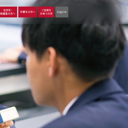
在校生・
ご支援を
卒業生の方へ
English
保護者の方へ
お考えの方
沿革
図書館
動画で見る立命館守山
生徒サポート
学習
中学校の学び
高等学校の学び