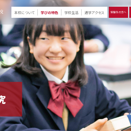
本校について
学びの特色
学校生活
通学アクセス
受験生の方へ
）
報
ツモリの
学校評価
Ritsumori Days
リツモリの
立命館名称の由来 / 立命館憲章 / 論語述而の石碑
キャンパスマップ
学校行事
Online ×
クラブ活動
教育理念
生徒会活動
R-Style
個別最適化
イエンス教育
デジタルクリエイティブ教育
On campus