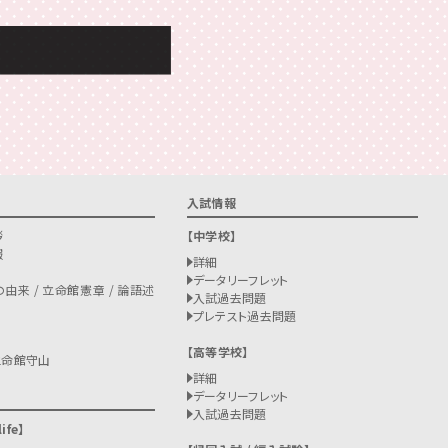
入試情報
拶
中学校
報
詳細
データリーフレット
由来 / 立命館憲章 / 論語述
入試過去問題
プレテスト過去問題
高等学校
立命館守山
詳細
データリーフレット
入試過去問題
ife