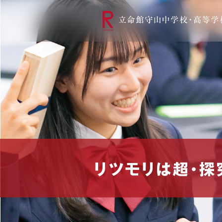
リツモリは
学校代表挨拶
Ritsumori Snap（制服紹介
学校基本情
リ
グローバルに学ぼう
超・探究
サ