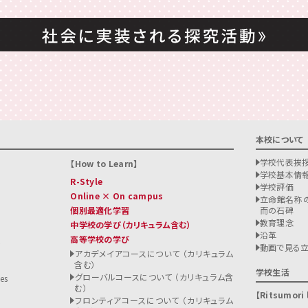
本校について
学校代表挨
How to Learn
学校基本情
R-Style
学校評価
Online × On campus
立命館名称の
個別最適化学習
而の石碑
教育理念
中学校の学び
（カリキュラム含む）
沿革
高等学校の学び
ト
動画で見る
アカデメイアコースについて （カリキュラム
含む）
る
学校生活
グローバルコースについて （カリキュラム含
es
む）
Ritsumori l
フロンティアコースについて （カリキュラム