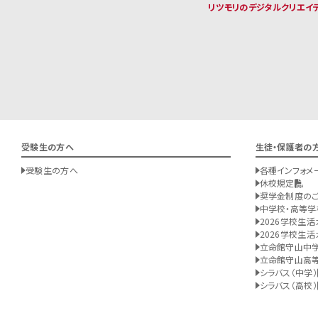
リツモリのデジタルクリエイ
受験生の方へ
生徒・保護者の
受験生の方へ
各種インフォメ
休校規定
奨学金制度の
中学校・高等学
2026学校生活
2026学校生活
立命館守山中
立命館守山高
シラバス（中学）
シラバス（高校）