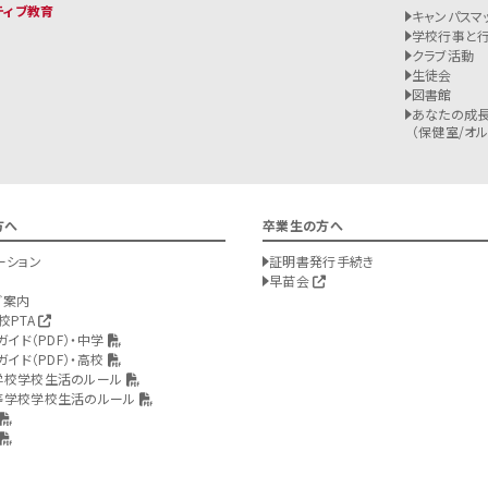
ティブ教育
キャンパスマ
学校行事と
クラブ活動
生徒会
図書館
あなたの成長
（保健室/オルバ
方へ
卒業生の方へ
ーション
証明書発行手続き
早苗会
ご案内
校PTA
ガイド（PDF）・中学
ガイド（PDF）・高校
学校学校生活のルール
等学校学校生活のルール