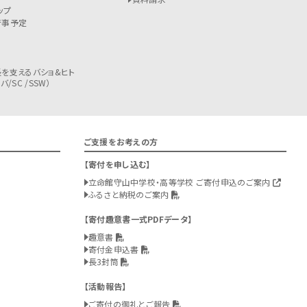
ップ
行事予定
を支えるバショ&ヒト
/SC /SSW）
ご支援をお考えの方
寄付を申し込む
立命館守山中学校・高等学校 ご寄付申込のご案内
ふるさと納税のご案内
寄付趣意書一式PDFデータ
趣意書
寄付金申込書
長3封筒
活動報告
ご寄付の御礼とご報告