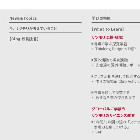
News&Topics
学びの特色
今、リツモリが
考えていること
What to Learn
リツモリは超・探究
Blog 校長独言
授業で学ぶ探究学習
Thinking Designって何?
課外活動で探究活動
先輩達の課外活動レポー
クラブ活動を通して探究す
僕らの探究in Club Activiti
行事を通して探究する
あすなろ祭ができるまで
グローバルに学ぼう
リツモリのサイエンス教育
6年間/3年間の流れ 「ステ
思考力を身につける」
SAP