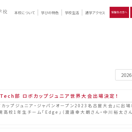
本校について
学びの特色
学校生活
通学アクセス
受験生の方へ
）
報
ツモリの
学校評価
Ritsumori Days
リツモリの
立命館名称の由来 / 立命館憲章 / 論語述而の石碑
キャンパスマップ
学校行事
Online ×
クラブ活動
教育理念
生徒会活動
R-Style
個別最適化
イエンス教育
デジタルクリエイティブ教育
On campus
i-Tech部 ロボカップジュニア世界大会出場決定！
ボカップジュニア・ジャパンオープン2023名古屋大会』に出場し
現高校1年生チーム「Edge」（渡邉幸大朗さん・中川裕太さ
世