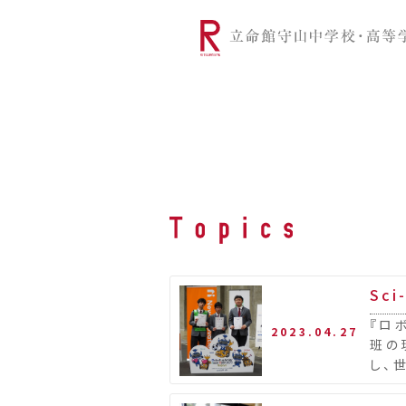
リツモリは
学校代表挨拶
Ritsumori Snap（制服紹介
学校基本情
リ
グローバルに学ぼう
超・探究
サ
Sc
『ロ
2023.04.27
班の
し、