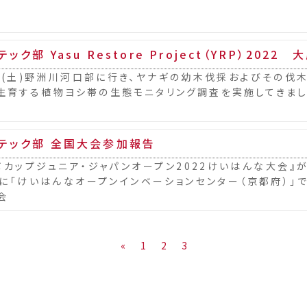
ック部 Yasu Restore Project（YRP）2022 
21(土)野洲川河口部に行き、ヤナギの幼木伐採およびその伐
生育する植物ヨシ帯の生態モニタリング調査を実施してきまし
テック部 全国大会参加報告
ボカップジュニア・ジャパンオープン2022けいはんな大会』が、
）に「けいはんなオープンインベーションセンター（京都府）」
会
«
1
2
3