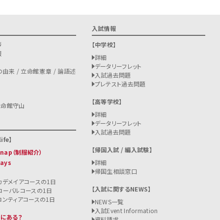
入試情報
拶
中学校
報
詳細
データリーフレット
由来 / 立命館憲章 / 論語述
入試過去問題
プレテスト過去問題
高等学校
立命館守山
詳細
データリーフレット
入試過去問題
ife
帰国入試 / 編入試験
 Snap（制服紹介）
Days
詳細
帰国生相談窓口
カデメイアコースの1日
入試に関するNEWS
ローバルコースの1日
ロンティアコースの1日
NEWS一覧
入試
Event Information
こにある？
資料請求