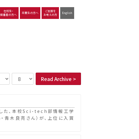
在校生・
ご支援を
卒業生の方へ
English
保護者の方へ
お考えの方
沿革
図書館
動画で見る立命館守山
生徒サポート
学習
中学校の学び
高等学校の学び
Read Archive >
た、本校Sci-tech部情報工学
ん・青木良亮さん）が、上位に入賞