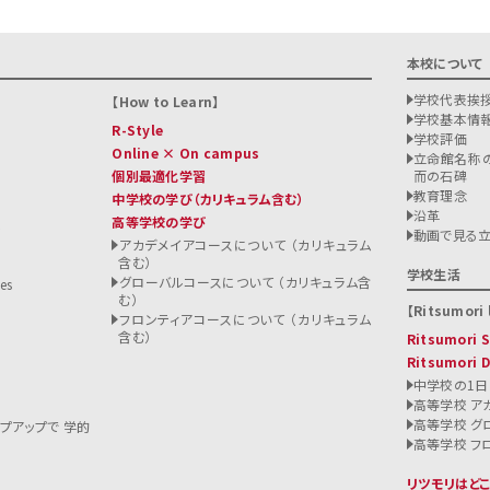
本校について
学校代表挨
How to Learn
学校基本情
R-Style
学校評価
Online × On campus
立命館名称の
個別最適化学習
而の石碑
教育理念
中学校の学び
（カリキュラム含む）
沿革
高等学校の学び
ト
動画で見る
アカデメイアコースについて （カリキュラム
含む）
る
学校生活
グローバルコースについて （カリキュラム含
es
む）
Ritsumori l
フロンティアコースについて （カリキュラム
含む）
Ritsumori
Ritsumori 
中学校の1日
高等学校 ア
高等学校 グ
ップアップで 学的
高等学校 フ
リツモリはど