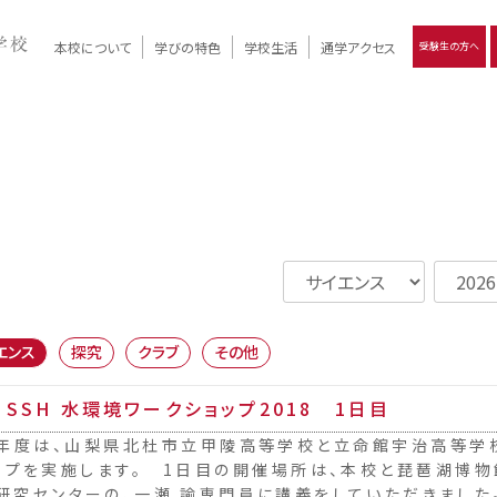
本校について
学びの特色
学校生活
通学アクセス
受験生の方へ
）
報
ツモリの
学校評価
Ritsumori Days
リツモリの
立命館名称の由来 / 立命館憲章 / 論語述而の石碑
キャンパスマップ
学校行事
Online ×
クラブ活動
教育理念
生徒会活動
R-Style
個別最適化
イエンス教育
デジタルクリエイティブ教育
On campus
エンス
探究
クラブ
その他
 SSH 水環境ワークショップ2018 1日目
度は、山梨県北杜市立甲陵高等学校と立命館宇治高等学校
ップを実施します。 1日目の開催場所は、本校と琵琶湖博物
研究センターの、一瀬 諭専門員に講義をしていただきました