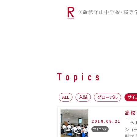
リツモリは
学校代表挨拶
Ritsumori Snap（制服紹介
学校基本情
リ
グローバルに学ぼう
超・探究
サ
ALL
入試
グローバル
サイ
高校
2018.08.21
今年
ショ
サイエンス
科学