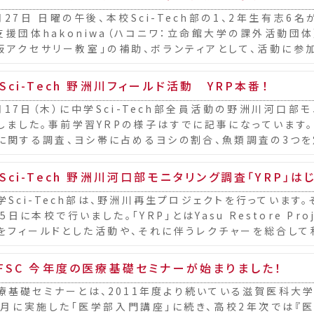
27日 日曜の午後、本校Sci-Tech部の1、2年生有志6
支援団体hakoniwa（ハコニワ：立命館大学の課外活動団体
板アクセサリー教室」の補助、ボランティアとして、活動に参
しており、高大連携・地域連携の...
Sci-Tech 野洲川フィールド活動 YRP本番！
17日（木）に中学Sci-Tech部全員活動の野洲川河口部
しました。事前学習YRPの様子はすでに記事になっています
に関する調査、ヨシ帯に占めるヨシの割合、魚類調査の3つを
履き、川に入りそれぞれの調査活動。ある...
Sci-Tech 野洲川河口部モニタリング調査「YRP」は
Sci-Tech部は、野洲川再生プロジェクトを行っています。
5日に本校で行いました。「YRP」とはYasu Restore P
をフィールドとした活動や、それに伴うレクチャーを総合して私
7日に行う今...
FSC 今年度の医療基礎セミナーが始まりました！
基礎セミナーとは、2011年度より続いている滋賀医科大学
1月に実施した「医学部入門講座」に続き、高校2年次では『