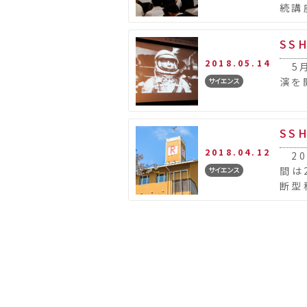
続講
室で
SS
2018.05.14
5月
演を
サイエンス
SS
2018.04.12
20
間は
サイエンス
断型
生の