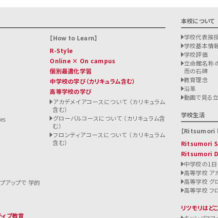
本校について
学校代表挨
How to Learn
学校基本情
R-Style
学校評価
Online × On campus
立命館名称の
個別最適化学習
而の石碑
教育理念
中学校の学び
（カリキュラム含む）
沿革
高等学校の学び
ト
動画で見る
アカデメイアコースについて （カリキュラム
含む）
る
学校生活
グローバルコースについて （カリキュラム含
es
む）
Ritsumori l
フロンティアコースについて （カリキュラム
含む）
Ritsumori
Ritsumori 
中学校の1日
高等学校 ア
高等学校 グ
ップアップで 学的
高等学校 フ
リツモリはど
ティブ教育
キャンパスマ