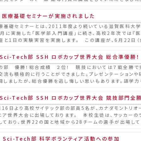
なる琵琶湖やプランクトン、そして課題研究の進め方や...
 医療基礎セミナーが実施されました
基礎セミナーとは、2011年度より続いている滋賀医科大学
1月に実施した「医学部入門講座」に続き、高校2年次では『
座と1日の実験実習を実施します。 この講座が、6月22日
ました。 今回は、滋賀医科大学の井上寛一...
Sci-Tech部 SSH ロボカップ世界大会 総合準優勝！
の部 優勝！総合成績 ２位！ 競技においては７戦全勝で
交流も積極的に行うことができました。プレゼンテーションや
闘しましたが、総合優勝を逃し悔しい思いもあります。語学力
いて今後の課題が見つかりましたので、この経験を活...
Sci-Tech部 SSH ロボカップ世界大会 競技部門全
16日より高校サイテック部の部員5名が、カナダモントリオ
ニア世界大会に出場しております。 本校生徒は、サッカーの
しており、世界22の国と地域から28チームの選手が出場し
ビュー③研究ポスター発表④テクニカルチャ...
H Sci-Tech部 科学ボランティア活動への参加