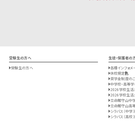
受験生の方へ
生徒・保護者の
受験生の方へ
各種インフォメ
休校規定
奨学金制度の
中学校・高等学
2026学校生活
2026学校生活
立命館守山中
立命館守山高
シラバス（中学）
シラバス（高校）