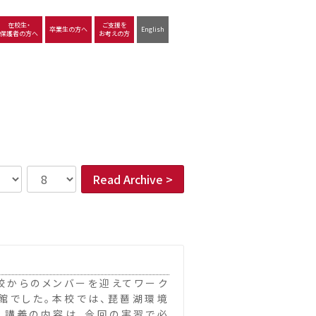
在校生・
ご支援を
卒業生の方へ
English
保護者の方へ
お考えの方
沿革
図書館
動画で見る立命館守山
生徒サポート
学習
中学校の学び
高等学校の学び
Read Archive >
からのメンバーを迎えてワーク
館でした。本校では、琵琶湖環境
。講義の内容は、今回の実習で必