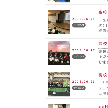
要と
高校
2018.06.25
医療
次1
サイエンス
続講
われ
高校
2018.06.22
競技
技術
サイエンス
も健
につ
高校
2018.06.21
6月
ジュ
サイエンス
出場
ンタ
SS