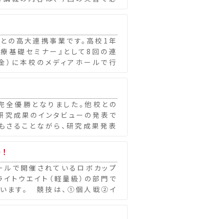
との高大連携事業です。高校1年
医療基礎セミナー』として8回の連
（金）に本校のメディアホールで行
完全優勝となりました。他校との
研究成果のインタビューの発表で
もさることながら、研究成果発表
勝！
ールで開催されているロボカップ
ライトウエイト（軽量級）の部門で
ています。 競技は、①個人戦②イ