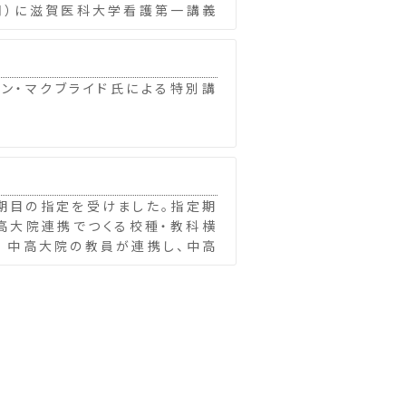
（月）に滋賀医科大学看護第一講義
ョン・マクブライド氏による特別講
3期目の指定を受けました。指定期
中高大院連携でつくる校種・教科横
 中高大院の教員が連携し、中高