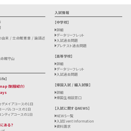
入試情報
拶
中学校
報
詳細
データリーフレット
由来 / 立命館憲章 / 論語述
入試過去問題
プレテスト過去問題
高等学校
立命館守山
詳細
データリーフレット
入試過去問題
ife
帰国入試 / 編入試験
 Snap（制服紹介）
Days
詳細
帰国生相談窓口
カデメイアコースの1日
入試に関するNEWS
ローバルコースの1日
ロンティアコースの1日
NEWS一覧
入試
Event Information
こにある？
資料請求
ップ