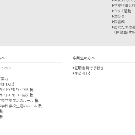
学校行事と
クラブ活動
生徒会
図書館
あなたの成長
（保健室/オルバ
方へ
卒業生の方へ
ーション
証明書発行手続き
早苗会
ご案内
校PTA
ガイド（PDF）・中学
ガイド（PDF）・高校
学校学校生活のルール
等学校学校生活のルール