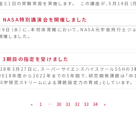
座と1日の実験実習を実施します。 この講座が、5月14日
行われました。 初回は、開講式も行われ、...
H NASA特別講演会を開催しました
9日（水）に、本校体育館において、NASA元宇宙飛行士ジ
開催しました。
H 3期目の指定を受けました
18年3月27日に、スーパーサイエンスハイスクールSSHの
2018年度から2022年までの5年間で、研究開発課題は「
科学探究ストリームによる課題設定力の育成」としています。
主体的活動を主軸においた新しいAdv...
«
1
…
30
31
32
33
34
»