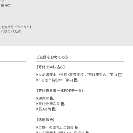
行事予定
を支えるバショ&ヒト
/SC /SSW）
ご支援をお考えの方
寄付を申し込む
立命館守山中学校・高等学校 ご寄付申込のご案内
ふるさと納税のご案内
寄付趣意書一式PDFデータ
趣意書
寄付金申込書
長3封筒
活動報告
ご寄付の御礼とご報告
立命館守山の新しい生活様式