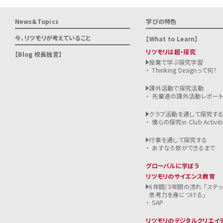
News&Topics
学びの特色
今、リツモリが
考えていること
What to Learn
リツモリは超・探究
Blog 校長独言
授業で学ぶ探究学習
Thinking Designって何?
課外活動で探究活動
先輩達の課外活動レポー
クラブ活動を通して探究す
僕らの探究in Club Activiti
行事を通して探究する
あすなろ祭ができるまで
グローバルに学ぼう
リツモリのサイエンス教育
6年間/3年間の流れ 「ステ
思考力を身につける」
SAP
リツモリのデジタルクリエイ