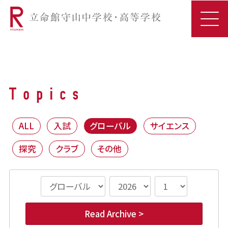
ALL
入試
グローバル
サイエンス
探究
クラブ
その他
Read Archive >