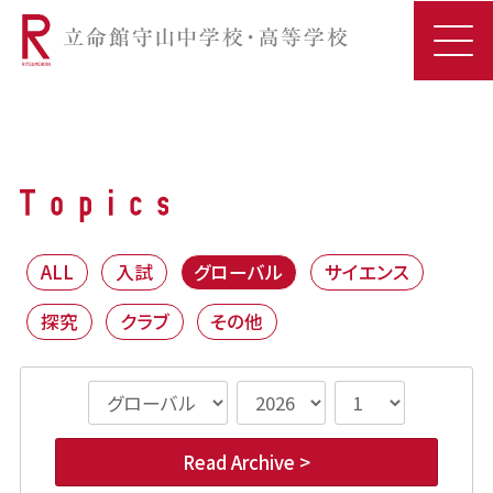
ALL
入試
グローバル
サイエンス
探究
クラブ
その他
Read Archive >